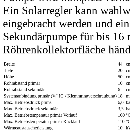
Ein Solarregler kann wahlw
eingebracht werden und ein
Sekundärpumpe für bis 16 
Röhrenkollektorfläche händ
Breite
44
c
Tiefe
20
c
Höhe
50
c
Rohrabstand primär
10
c
Rohrabstand sekundär
6
c
Systemanbindung primär (¾" IG / Klemmringverschraubung)
18
m
Max. Betriebsdruck primä
6,0
ba
Max. Betriebsdruck sekundär
3,5
ba
Max. Betriebstemperatur primär Vorlauf
160
°
Max. Betriebstemperatur primär Rücklauf
110
°
Wärmeaustauscherleistung
10
k